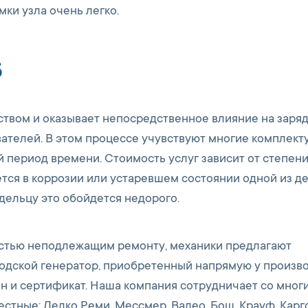
ки узла очень легко.
5
ством и оказывает непосредственное влияние на заря
вателей. В этом процессе учувствуют многие комплек
й период времени. Стоимость услуг зависит от степен
тся в коррозии или устаревшем состоянии одной из де
дельцу это обойдется недорого.
ностью неподлежащим ремонту, механики предлагают
одской генератор, приобретенный напрямую у произво
н и сертификат. Наша компания сотрудничает со мног
стные: Делко Реми, Мессмер, Валео, Бош, Крауф, Карго