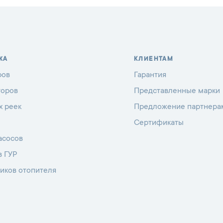
ЖА
КЛИЕНТАМ
ров
Гарантия
торов
Представленные марки
х реек
Предложение партнера
Сертификаты
асосов
в ГУР
иков отопителя