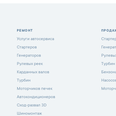
РЕМОНТ
ПРОДА
Услуги автосервиса
Старте
Стартеров
Генера
Генераторов
Рулевы
Рулевых реек
Турбин
Карданных валов
Бензон
Турбин
Насосо
Моторчиков печек
Моторч
Автокондиционеров
Сход-развал 3D
Шиномонтаж