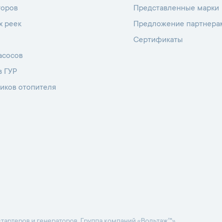
торов
Представленные марки
х реек
Предложение партнера
Сертификаты
асосов
в ГУР
иков отопителя
тартеров и генераторов. Группа компаний «Вольтаж™».