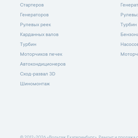
Стартеров
Генера
Генераторов
Рулевы
Рулевых реек
Турбин
Карданных валов
Бензон
Турбин
Насосо
Моторчиков печек
Моторч
Автокондиционеров
Сход-развал 3D
Шиномонтаж
© 2012-2026 «Вольтаж Екатеринбург». Ремонт и продажа с