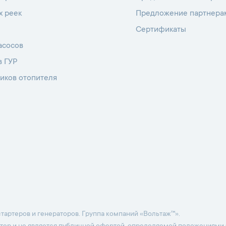
х реек
Предложение партнера
Сертификаты
асосов
в ГУР
иков отопителя
тартеров и генераторов. Группа компаний «Вольтаж™».