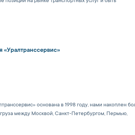
ые позиции на рынке транспортных услуг и быть
я «Уралтранссервис»
транссервис» основана в 1998 году, нами накоплен б
 груза между Москвой, Санкт-Петербургом, Пермью,