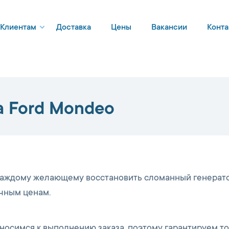
Клиентам
Доставка
Цены
Вакансии
Конта
а Ford Mondeo
каждому желающему восстановить сломанный генерато
чным ценам.
тносимся к выполнению заказа, поэтому гарантируем т