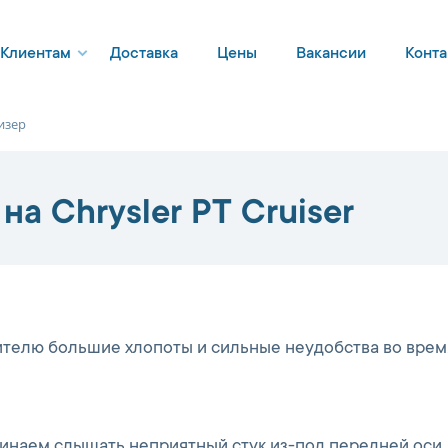
Клиентам
Доставка
Цены
Вакансии
Конта
изер
а Chrysler PT Cruiser
ителю большие хлопоты и сильные неудобства во врем
ачинаем слышать неприятный стук из-под передней оси.