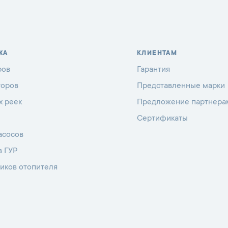
ЖА
КЛИЕНТАМ
ров
Гарантия
торов
Представленные марки
х реек
Предложение партнера
Сертификаты
асосов
в ГУР
иков отопителя