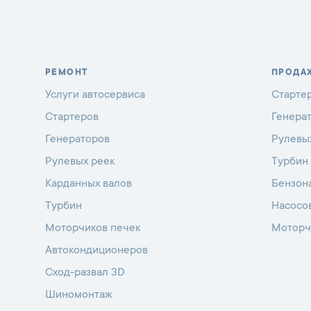
РЕМОНТ
ПРОДА
Услуги автосервиса
Старте
Стартеров
Генера
Генераторов
Рулевы
Рулевых реек
Турбин
Карданных валов
Бензон
Турбин
Насосо
Моторчиков печек
Моторч
Автокондиционеров
Сход-развал 3D
Шиномонтаж