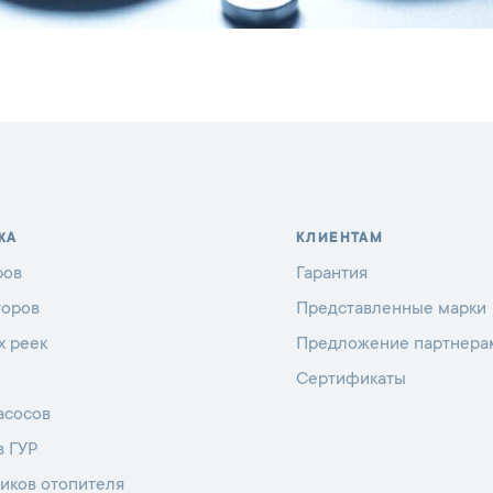
ЖА
КЛИЕНТАМ
ров
Гарантия
торов
Представленные марки
х реек
Предложение партнера
Сертификаты
асосов
в ГУР
иков отопителя