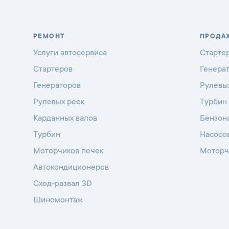
РЕМОНТ
ПРОДА
Услуги автосервиса
Старте
Стартеров
Генера
Генераторов
Рулевы
Рулевых реек
Турбин
Карданных валов
Бензон
Турбин
Насосо
Моторчиков печек
Моторч
Автокондиционеров
Сход-развал 3D
Шиномонтаж