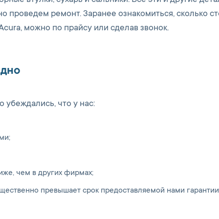
орные втулки, сухарь и сальники. Все эти и другие дет
о проведем ремонт. Заранее ознакомиться, сколько ст
Acura, можно по прайсу или сделав звонок.
одно
 убеждались, что у нас:
ми;
иже, чем в других фирмах;
ущественно превышает срок предоставляемой нами гарантии