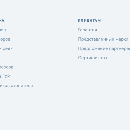
ЖА
КЛИЕНТАМ
ров
Гарантия
торов
Представленные марки
х реек
Предложение партнера
Сертификаты
асосов
в ГУР
иков отопителя