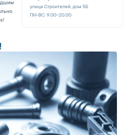
едшим
улица Строителей, дом 5Б
льно.
ПН-ВС: 9.00-20.00
к!
!